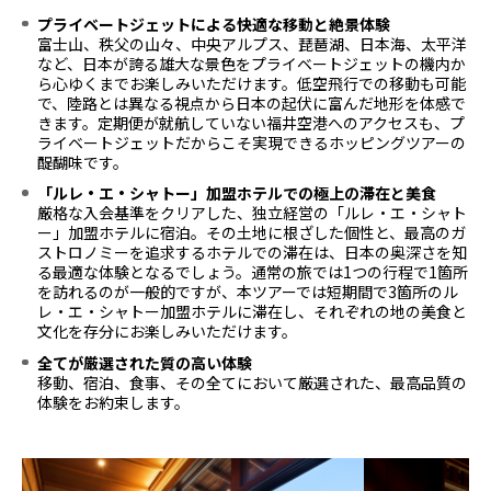
プライベートジェットによる快適な移動と絶景体験
富士山、秩父の山々、中央アルプス、琵琶湖、日本海、太平洋
など、日本が誇る雄大な景色をプライベートジェットの機内か
ら心ゆくまでお楽しみいただけます。低空飛行での移動も可能
で、陸路とは異なる視点から日本の起伏に富んだ地形を体感で
きます。定期便が就航していない福井空港へのアクセスも、プ
ライベートジェットだからこそ実現できるホッピングツアーの
醍醐味です。
「ルレ・エ・シャトー」加盟ホテルでの極上の滞在と美食
厳格な入会基準をクリアした、独立経営の「ルレ・エ・シャト
ー」加盟ホテルに宿泊。その土地に根ざした個性と、最高のガ
ストロノミーを追求するホテルでの滞在は、日本の奥深さを知
る最適な体験となるでしょう。通常の旅では1つの行程で1箇所
を訪れるのが一般的ですが、本ツアーでは短期間で3箇所のル
レ・エ・シャトー加盟ホテルに滞在し、それぞれの地の美食と
文化を存分にお楽しみいただけます。
全てが厳選された質の高い体験
移動、宿泊、食事、その全てにおいて厳選された、最高品質の
体験をお約束します。