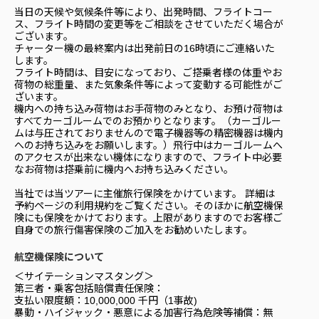
当日の天候や気候条件等により、出発時間、フライトコー
ス、フライト時間の変更等をご相談をさせていただく場合が
ございます。
チャーター機の最終案内は出発前日の16時頃にご連絡いた
します。
フライト時間は、目安になっており、ご搭乗者様の体重やお
荷物の総重量、また気象条件等によって変動する可能性がご
ざいます。
機内への持ち込み荷物はお手荷物のみとなり、お預け荷物は
すべてカーゴルームでのお預かりとなります。（カーゴルー
ムは与圧されておりませんので電子機器等の精密機器は機内
へのお持ち込みをお願いします。）飛行中はカーゴルームへ
のアクセスが出来ない機体になりますので、フライト中必要
なお荷物は搭乗前に機内へお持ち込みください。
当社では当ツアーに主催旅行保険をかけています。 詳細は
予約ページの利用規約をご覧ください。そのほかに航空機保
険にも保険をかけております。上限がありますのでお客様ご
自身での旅行傷害保険のご加入をお勧めいたします。
航空機保険について
＜サイテーションマスタング＞
第三者・乗客包括賠償責任保険：
支払い限度額：10,000,000 千円（1事故)
暴動・ハイジャック・悪意による加害行為危険等補償：無