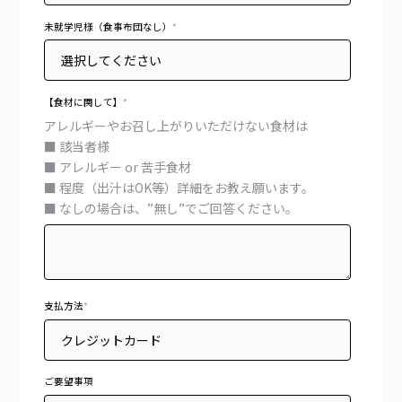
未就学児様（食事布団なし）
*
【食材に関して】
*
アレルギーやお召し上がりいただけない食材は
■ 該当者様
■ アレルギー or 苦手食材
■ 程度（出汁はOK等）詳細をお教え願います。
■ なしの場合は、”無し”でご回答ください。
支払方法
*
ご要望事項