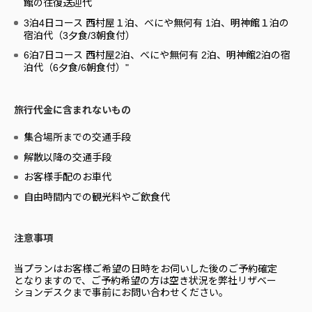
館の往復送迎代
3泊4日コース 西村屋１泊、べにや無何有 1泊、明神館１泊の
宿泊代（3夕食/3朝食付）
6泊7日コース 西村屋2泊、べにや無何有 2泊、明神館2泊の宿
泊代（6夕食/6朝食付）"
旅行代金に含まれないもの
集合場所までの交通手段
解散以降の交通手段
お客様手配のお車代
自由時間内での観光料やご飲食代
注意事項
当プランはお客様ご希望の日時をお伺いした後のご予約確定
となりますので、ご予約希望の方は空き状況を弊社リザベー
ションデスクまで事前にお問い合わせください。