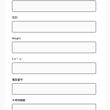
性別
*
Weight
*
Eメール
*
電話番号
*
手荷物個数
*