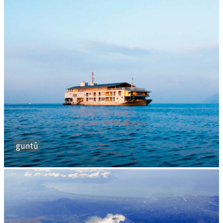
guntû