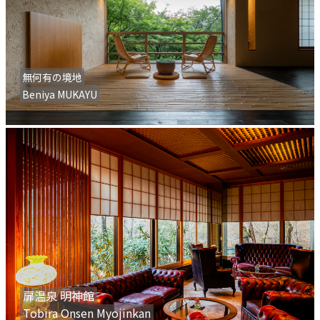
無何有の境地
Beniya MUKAYU
扉温泉 明神館
Tobira Onsen Myojinkan