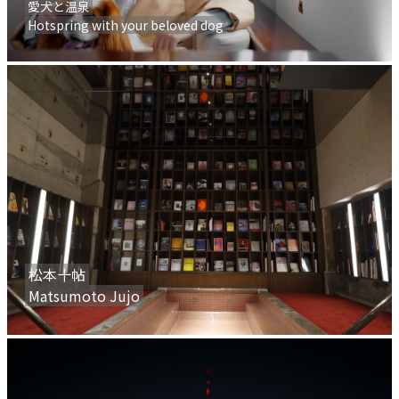
愛犬と温泉
Hotspring with your beloved dog
松本十帖
Matsumoto Jujo